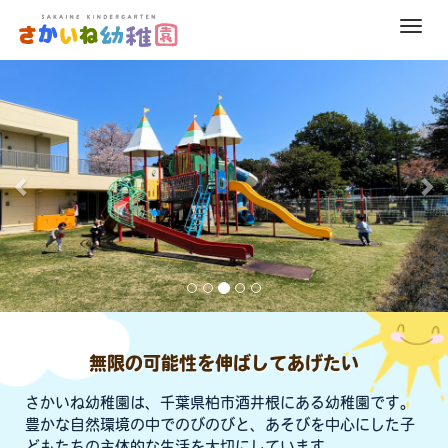
M
e
前
次
n
へ
へ
u
無限の可能性を伸ばしてあげたい
さかいね幼稚園は、千葉県柏市酒井根にある幼稚園です。
豊かな自然環境の中でのびのびと、あそびを中心にした子