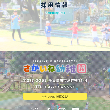
採用情報
Recruiting Info
〒277-0053 千葉県柏市酒井根11-4
TEL. 04-7173-5551
さかいね幼稚園Q&A